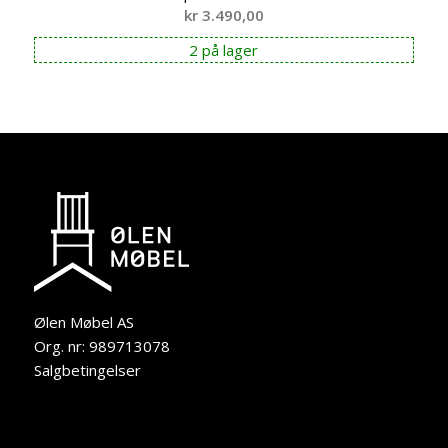
kr
3.490,00
2 på lager
Ølen Møbel AS
Org. nr: 989713078
Salgbetingelser