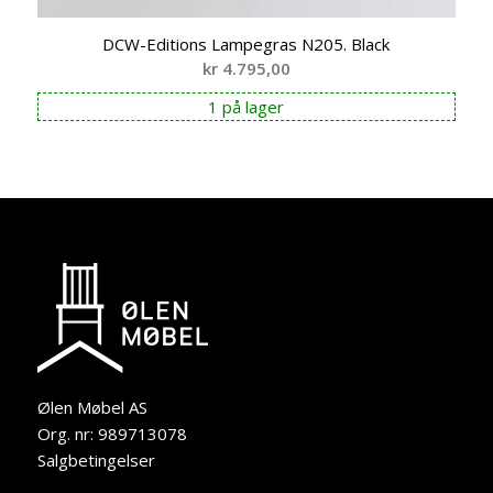
DCW-Editions Lampegras N205. Black
kr
4.795,00
1 på lager
Ølen Møbel AS
Org. nr: 989713078
Salgbetingelser