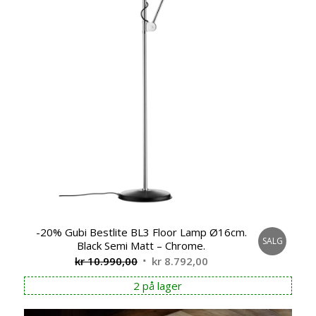
-20% Gubi Bestlite BL3 Floor Lamp Ø16cm.
SALG
Black Semi Matt – Chrome.
Opprinnelig
Nåværende
kr
10.990,00
kr
8.792,00
pris
pris
2 på lager
var:
er:
kr 10.990,00.
kr 8.792,00.