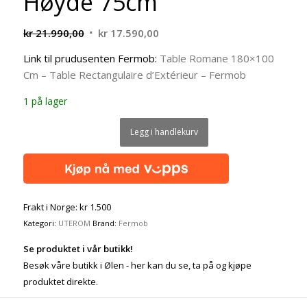
Høyde 75cm
Opprinnelig
Nåværende
kr
21.990,00
kr
17.590,00
pris
pris
Link til prudusenten Fermob:
Table Romane 180×100
var:
er:
Cm – Table Rectangulaire d’Extérieur – Fermob
kr 21.990,00.
kr 17.590,00.
1 på lager
Legg i handlekurv
Frakt i Norge: kr 1.500
Kategori:
UTEROM
Brand:
Fermob
Se produktet i vår butikk!
Besøk våre butikk i Ølen - her kan du se, ta på og kjøpe
produktet direkte.