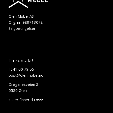
Ølen Møbel AS
Org. nr: 989713078
Salgbetingelser
Ta kontakt!
T: 41 00 79 55
post@olenmobel.no
Dreganesveien 2
5580 Ølen
» Her finner du oss!