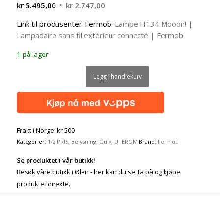
Opprinnelig
Nåværende
kr
5.495,00
kr
2.747,00
pris
pris
Link til produsenten Fermob:
Lampe H134 Mooon! |
var:
er:
Lampadaire sans fil extérieur connecté | Fermob
kr 5.495,00.
kr 2.747,00.
1 på lager
Legg i handlekurv
Frakt i Norge: kr 500
Kategorier:
1/2 PRIS
,
Belysning
,
Gulv
,
UTEROM
Brand:
Fermob
Se produktet i vår butikk!
Besøk våre butikk i Ølen - her kan du se, ta på og kjøpe
produktet direkte.