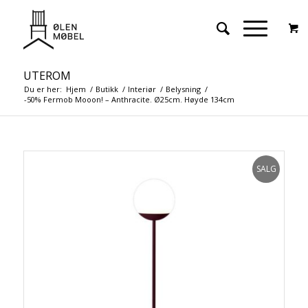
UTEROM
Du er her:
Hjem
/
Butikk
/
Interiør
/
Belysning
/
-50% Fermob Mooon! – Anthracite. Ø25cm. Høyde 134cm
SALG