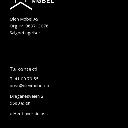
Ølen Møbel AS
Org. nr: 989713078
Salgbetingelser
Ta kontakt!
T: 41 00 79 55
post@olenmobel.no
Dreganesveien 2
5580 Ølen
» Her finner du oss!