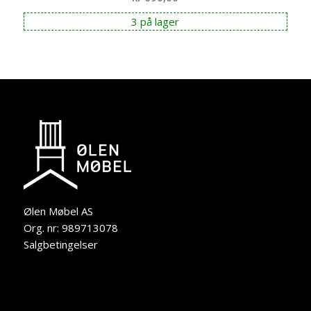
3 på lager
Ølen Møbel AS
Org. nr: 989713078
Salgbetingelser