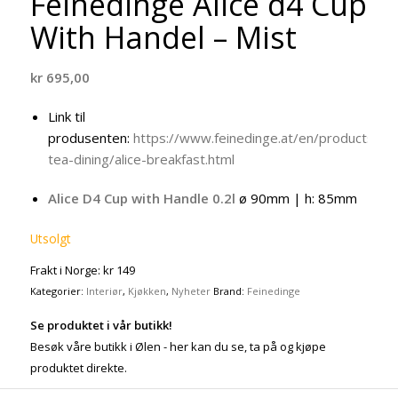
Feinedinge Alice d4 Cup
With Handel – Mist
kr
695,00
Link til
produsenten:
https://www.feinedinge.at/en/products/tab
tea-dining/alice-breakfast.html
Alice D4 Cup with Handle 0.2l
ø 90mm | h: 85mm
Utsolgt
Frakt i Norge: kr 149
Kategorier:
Interiør
,
Kjøkken
,
Nyheter
Brand:
Feinedinge
Se produktet i vår butikk!
Besøk våre butikk i Ølen - her kan du se, ta på og kjøpe
produktet direkte.