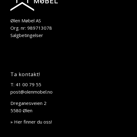
Ølen Møbel AS
Org. nr: 989713078
Salgbetingelser
Ta kontakt!
T: 41 00 79 55
post@olenmobel.no
Dreganesveien 2
5580 Ølen
» Her finner du oss!