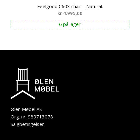
Feelgood C603 chair – Natural.
kr
4.995,00
6 på lager
Ølen Møbel AS
Org. nr: 989713078
Salgbetingelser