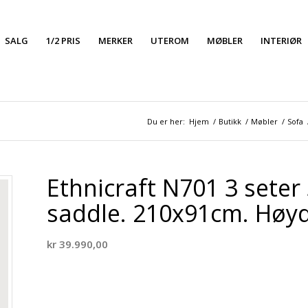
SALG
1/2 PRIS
MERKER
UTEROM
MØBLER
INTERIØR
Du er her:
Hjem
/
Butikk
/
Møbler
/
Sofa
Ethnicraft N701 3 seter
saddle. 210x91cm. Høy
kr
39.990,00