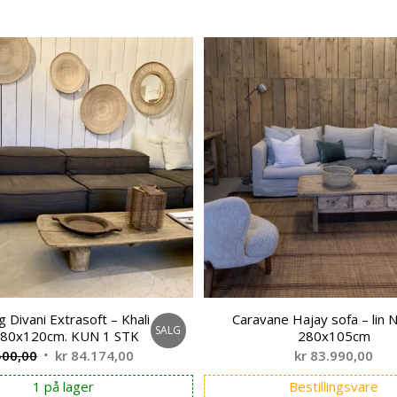
g Divani Extrasoft – Khali
Caravane Hajay sofa – lin N
SALG
 380x120cm. KUN 1 STK
280x105cm
Opprinnelig
Nåværende
500,00
kr
84.174,00
kr
83.990,00
pris
pris
1 på lager
Bestillingsvare
var:
er: