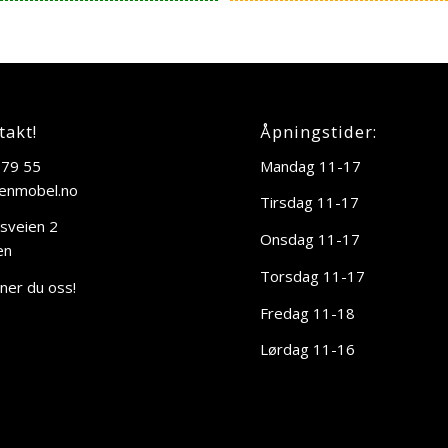
kr 129.500,00.
kr 84.174,00.
takt!
Åpningstider:
 79 55
Mandag 11-17
enmobel.no
Tirsdag 11-17
sveien 2
Onsdag 11-17
en
Torsdag 11-17
nner du oss!
Fredag 11-18
Lørdag 11-16