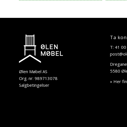
Ta kon
T: 41 00
post@ol
Dregane
5580 Øl
Ølen Møbel AS
Org. nr: 989713078
» Her fi
Salgbetingelser