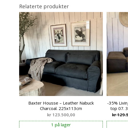
Relaterte produkter
Baxter Housse – Leather Nabuck
-35% Livin
Charcoal. 225x113cm
top 07.
kr
123.500,00
kr
129.
1 på lager