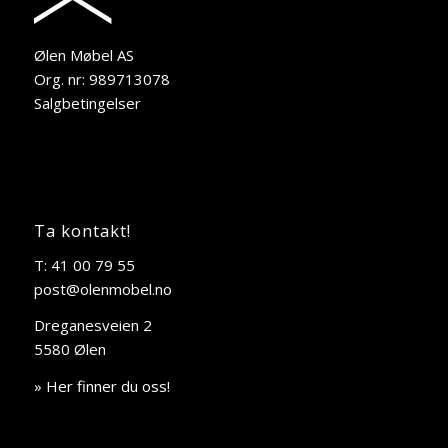
Ølen Møbel AS
Org. nr: 989713078
Salgbetingelser
Ta kontakt!
T: 41 00 79 55
post@olenmobel.no
Dreganesveien 2
5580 Ølen
» Her finner du oss!