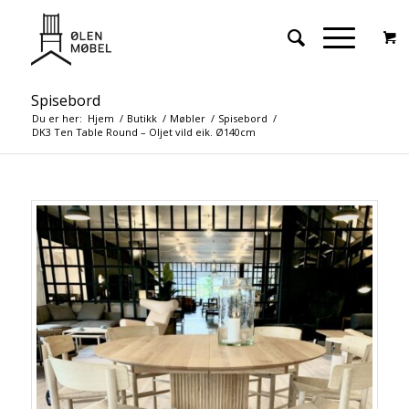
Spisebord
Du er her:
Hjem
/
Butikk
/
Møbler
/
Spisebord
/
DK3 Ten Table Round – Oljet vild eik. Ø140cm