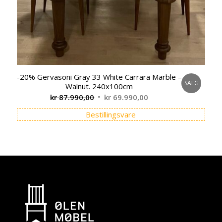
-20% Gervasoni Gray 33 White Carrara Marble –
SALG
Walnut. 240x100cm
Opprinnelig
Nåværende
kr
87.990,00
kr
69.990,00
pris
pris
Bestillingsvare
var:
er:
kr 87.990,00.
kr 69.990,00.