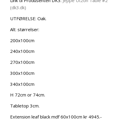
Link til Produsenten DK3:
Jeppe Utzon Table #2
(dk3.dk)
UTFØRELSE: Oak.
Alt: størrelser:
200x100cm
240x100cm
270x100cm
300x100cm
340x100cm
H 72cm or 74cm.
Tabletop 3cm.
Extension leaf black mdf 60x100cm kr 4945.-