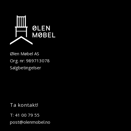
Ølen Møbel AS
Org. nr: 989713078
Salgbetingelser
Ta kontakt!
T: 41 00 79 55
post@olenmobel.no