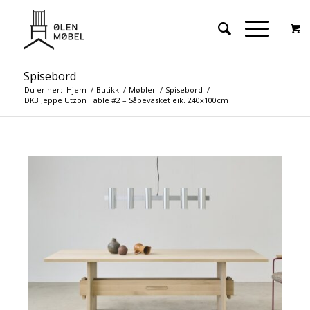
Spisebord
Du er her:
Hjem
/
Butikk
/
Møbler
/
Spisebord
/
DK3 Jeppe Utzon Table #2 – Såpevasket eik. 240x100cm