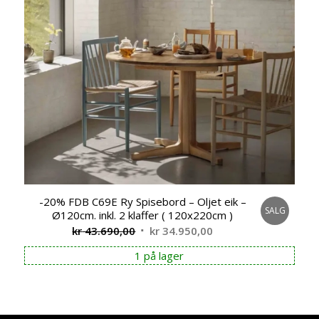
-20% FDB C69E Ry Spisebord – Oljet eik –
SALG
Ø120cm. inkl. 2 klaffer ( 120x220cm )
Opprinnelig
Nåværende
kr
43.690,00
kr
34.950,00
pris
pris
1 på lager
var:
er:
kr 43.690,00.
kr 34.950,00.