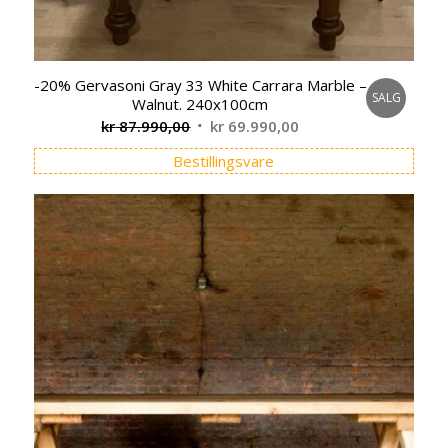
-20% Gervasoni Gray 33 White Carrara Marble –
SALG
Walnut. 240x100cm
Opprinnelig
Nåværende
kr
87.990,00
kr
69.990,00
pris
pris
Bestillingsvare
var:
er:
kr 87.990,00.
kr 69.990,00.