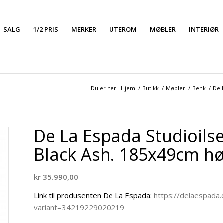
SALG
1/2 PRIS
MERKER
UTEROM
MØBLER
INTERIØR
Du er her:
Hjem
/
Butikk
/
Møbler
/
Benk
/
De 
De La Espada Studioils
Black Ash. 185x49cm h
kr
35.990,00
Link til produsenten De La Espada:
https://delaespada
variant=34219229020219