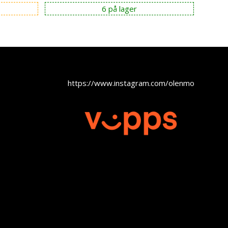
pris
pris
6 på lager
var:
er:
kr 7.990,00.
kr 7.191,00.
https://www.instagram.com/olenmobel