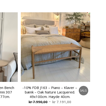
en Bench
-10% FDB J163 – Piano – Klaver –
SALG
mni 307
bænk – Oak Nature Lacquered.
 77cm.
49x100cm. Høyde 40cm.
Opprinnelig
Nåværende
kr
7.990,00
kr
7.191,00