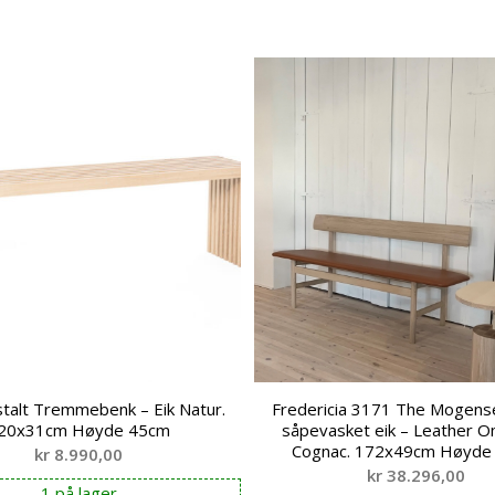
alt Tremmebenk – Eik Natur.
Fredericia 3171 The Mogens
20x31cm Høyde 45cm
såpevasket eik – Leather O
Cognac. 172x49cm Høyde
kr
8.990,00
kr
38.296,00
1 på lager