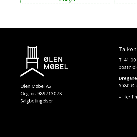
Ta kon
T: 41 00
post@ol
Dregane
5580 Øl
Ølen Møbel AS
Org. nr: 989713078
» Her fi
Salgbetingelser