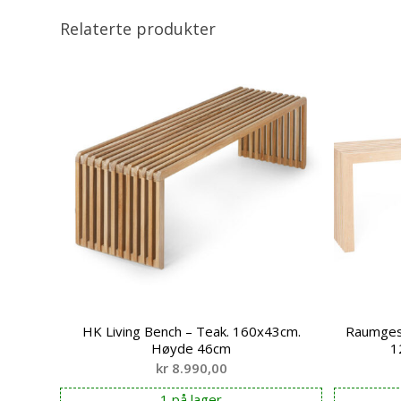
Relaterte produkter
HK Living Bench – Teak. 160x43cm.
Raumgest
Høyde 46cm
1
kr
8.990,00
1 på lager