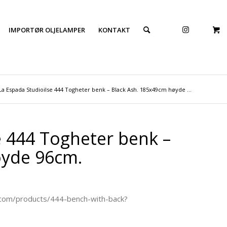
IMPORTØR OLJELAMPER
KONTAKT
La Espada Studioilse 444 Togheter benk – Black Ash. 185x49cm høyde ...
e 444 Togheter benk –
øyde 96cm.
.com/products/444-bench-with-back?