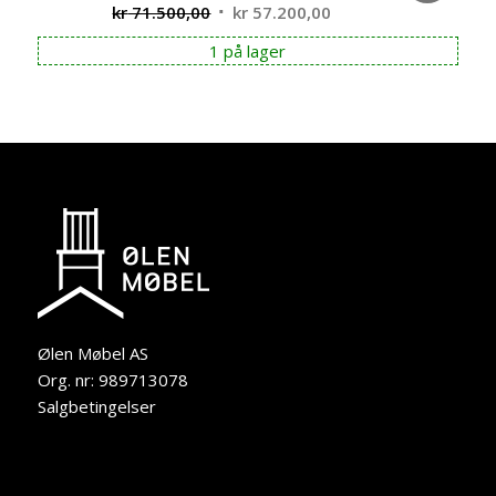
Opprinnelig
Nåværende
kr
71.500,00
kr
57.200,00
pris
pris
1 på lager
var:
er:
kr 71.500,00.
kr 57.200,00.
Ølen Møbel AS
Org. nr: 989713078
Salgbetingelser