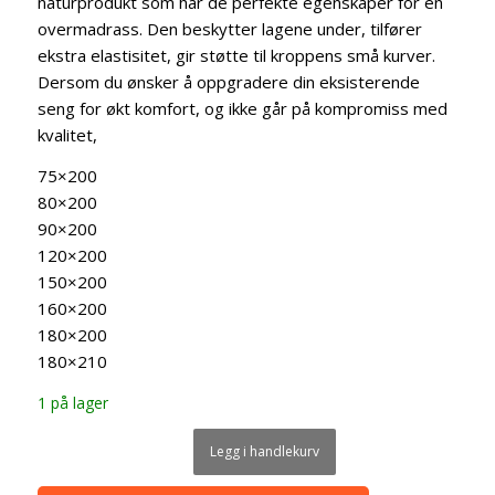
naturprodukt som har de perfekte egenskaper for en
overmadrass. Den beskytter lagene under, tilfører
ekstra elastisitet, gir støtte til kroppens små kurver.
Dersom du ønsker å oppgradere din eksisterende
seng for økt komfort, og ikke går på kompromiss med
kvalitet,
75×200
80×200
90×200
120×200
150×200
160×200
180×200
180×210
1 på lager
Legg i handlekurv