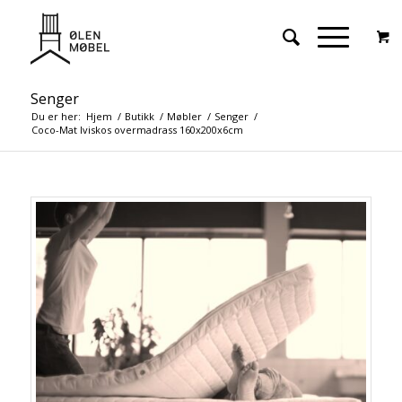
Senger
Du er her:
Hjem
/
Butikk
/
Møbler
/
Senger
/
Coco-Mat Iviskos overmadrass 160x200x6cm