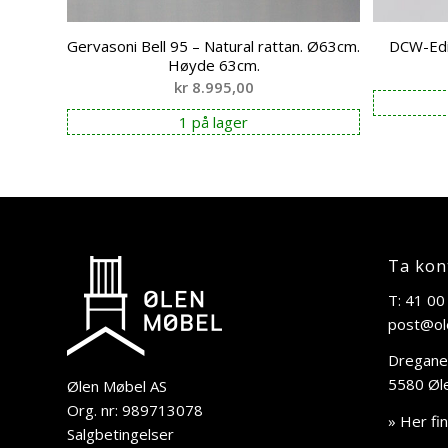
Gervasoni Bell 95 – Natural rattan. Ø63cm.
DCW-Edi
Høyde 63cm.
kr
8.995,00
1 på lager
Ta kon
T: 41 00
post@ol
Dregane
5580 Øl
Ølen Møbel AS
Org. nr: 989713078
» Her fi
Salgbetingelser