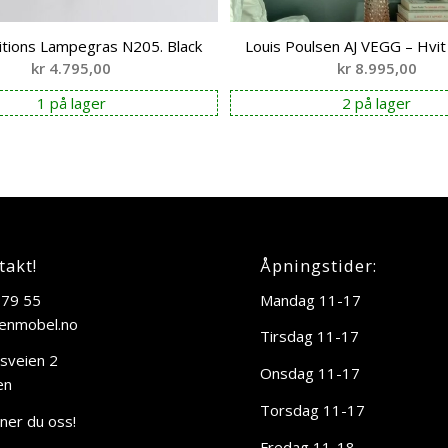
tions Lampegras N205. Black
Louis Poulsen AJ VEGG – Hvit 
kr
4.795,00
kr
8.995,00
1 på lager
2 på lager
takt!
Åpningstider:
 79 55
Mandag 11-17
enmobel.no
Tirsdag 11-17
sveien 2
Onsdag 11-17
en
Torsdag 11-17
nner du oss!
Fredag 11-18