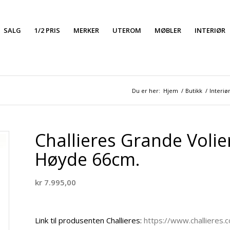
SALG
1/2 PRIS
MERKER
UTEROM
MØBLER
INTERIØR
Du er her:
Hjem
/
Butikk
/
Interiø
Challieres Grande Volie
Høyde 66cm.
kr
7.995,00
Link til produsenten Challieres:
https://www.challieres.