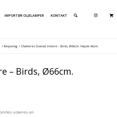
IMPORTØR OLJELAMPER
KONTAKT
r
/
Belysning
/
Challieres Grande Voliere – Birds, Ø66cm. Høyde 66cm.
re – Birds, Ø66cm.
com/les-volieres-en