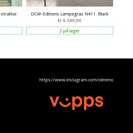
struktur.
DCW-Editions Lampegras N411. Black
kr
6.580,00
2 på lager
https://www.instagram.com/olenmobel