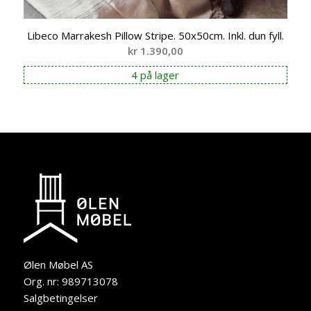
Libeco Marrakesh Pillow Stripe. 50x50cm. Inkl. dun fyll.
kr
1.390,00
4 på lager
Ølen Møbel AS
Org. nr: 989713078
Salgbetingelser