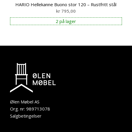
HARIO Hellekanne Buono stor 120 – Rustfritt stål
kr
795,00
2 på lager
Ølen Møbel AS
Org. nr: 989713078
Salgbetingelser