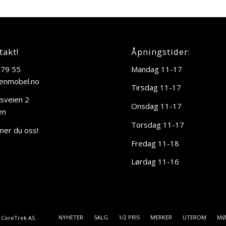
takt!
Åpningstider:
 79 55
Mandag 11-17
enmobel.no
Tirsdag 11-17
sveien 2
Onsdag 11-17
en
Torsdag 11-17
nner du oss!
Fredag 11-18
Lørdag 11-16
NYHETER
SALG
1/2 PRIS
MERKER
UTEROM
MØ
v
CoreTrek AS