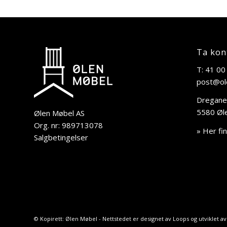
Ta kon
T: 41 00
post@ol
Dregane
5580 Øl
Ølen Møbel AS
Org. nr: 989713078
» Her fi
Salgbetingelser
© Kopirett: Ølen Møbel - Nettstedet er designet av
Loops
og utviklet a