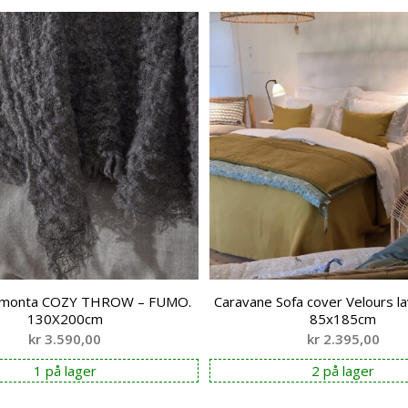
Limonta COZY THROW – FUMO.
Caravane Sofa cover Velours la
130X200cm
85x185cm
kr
3.590,00
kr
2.395,00
1 på lager
2 på lager