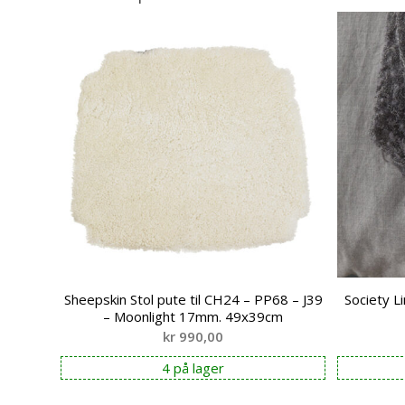
Sheepskin Stol pute til CH24 – PP68 – J39
Society 
– Moonlight 17mm. 49x39cm
kr
990,00
4 på lager