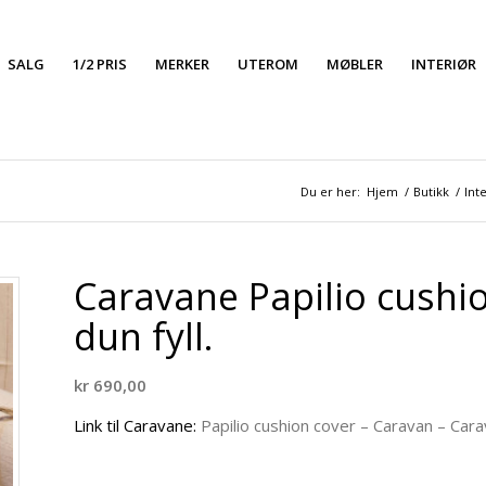
SALG
1/2 PRIS
MERKER
UTEROM
MØBLER
INTERIØR
Du er her:
Hjem
/
Butikk
/
Int
Caravane Papilio cushio
dun fyll.
kr
690,00
Link til Caravane:
Papilio cushion cover – Caravan – Car