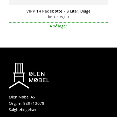
VIPP 14 Pedalbøtte – 8 Liter. Beige
kr
3.395,00
4 på lager
Ølen Møbel AS
Org. nr: 989713078
Salgbetingelser