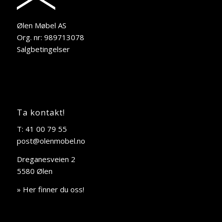
Ølen Møbel AS
Org. nr: 989713078
Salgbetingelser
Ta kontakt!
T: 41 00 79 55
post@olenmobel.no
Dreganesveien 2
5580 Ølen
» Her finner du oss!