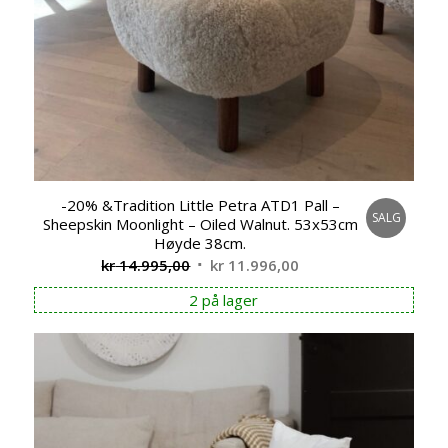
-20% &Tradition Little Petra ATD1 Pall –
SALG
Sheepskin Moonlight – Oiled Walnut. 53x53cm
Høyde 38cm.
Opprinnelig
Nåværende
kr
14.995,00
kr
11.996,00
pris
pris
2 på lager
var:
er:
kr 14.995,00.
kr 11.996,00.