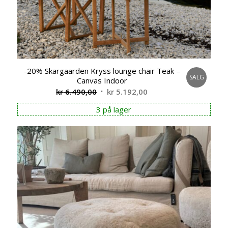
-20% Skargaarden Kryss lounge chair Teak –
SALG
Canvas Indoor
Opprinnelig
Nåværende
kr
6.490,00
kr
5.192,00
pris
pris
3 på lager
var:
er:
kr 6.490,00.
kr 5.192,00.