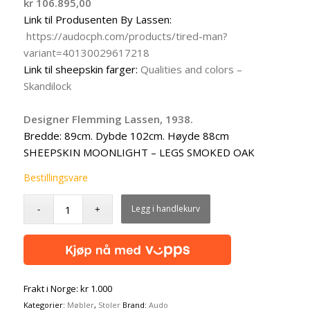
kr
106.895,00
Link til Produsenten By Lassen:
https://audocph.com/products/tired-man?
variant=40130029617218
Link til sheepskin farger:
Qualities and colors –
Skandilock
Designer Flemming Lassen, 1938.
Bredde: 89cm. Dybde 102cm. Høyde 88cm
SHEEPSKIN MOONLIGHT – LEGS SMOKED OAK
Bestillingsvare
Legg i handlekurv
Frakt i Norge: kr 1.000
Kategorier:
Møbler
,
Stoler
Brand:
Audo