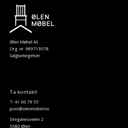
Ølen Møbel AS
Org. nr: 989713078
Salgbetingelser
Ta kontakt!
T: 41 00 79 55
post@olenmobel.no
Dreganesveien 2
5580 Ølen