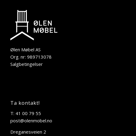
Ølen Møbel AS
Org. nr: 989713078
Salgbetingelser
Ta kontakt!
T: 41 00 79 55
post@olenmobel.no
Dreganesveien 2