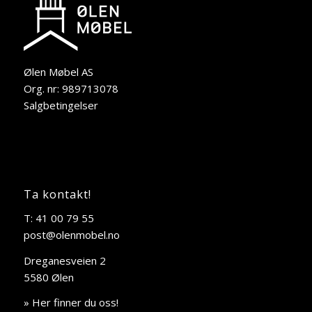
Ølen Møbel AS
Org. nr: 989713078
Salgbetingelser
Ta kontakt!
T: 41 00 79 55
post@olenmobel.no
Dreganesveien 2
5580 Ølen
» Her finner du oss!