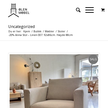
Uncategorized
Du er her:
Hjem
/
Butikk
/
Møbler
/
Stoler
/
-20% Anna Stol – Linen 007. 92x86cm. Høyde 88cm
SALG