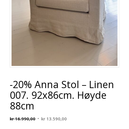
-20% Anna Stol – Linen
007. 92x86cm. Høyde
88cm
Opprinnelig
Nåværende
kr
16.990,00
kr
13.590,00
pris
pris