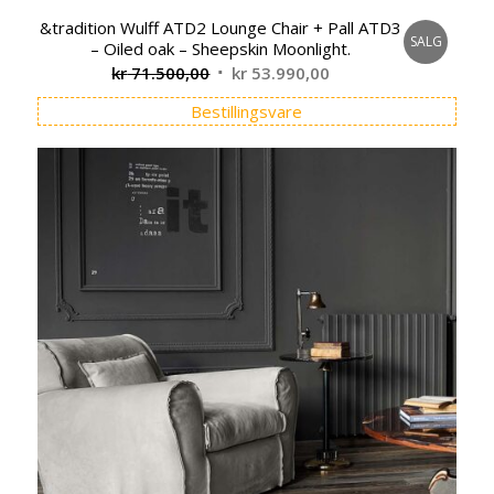
&tradition Wulff ATD2 Lounge Chair + Pall ATD3
SALG
– Oiled oak – Sheepskin Moonlight.
Opprinnelig
Nåværende
kr
71.500,00
kr
53.990,00
pris
pris
Bestillingsvare
var:
er:
kr 71.500,00.
kr 53.990,00.