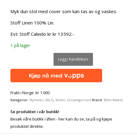
var:
er:
kr 16.990,00.
kr 13.590,00.
Myk dun stol med cover som kan tas av og vaskes.
Stoff Linen 100% Lin.
Evt: Stoff Caleido kr kr 13592.-
1 på lager
Legg i handlekurv
Frakt i Norge: kr 1.000
Kategorier:
Nyheter
,
SALG
,
Stoler
,
Uncategorized
Brand:
Ølen Møbel
Se produktet i vår butikk!
Besøk våre butikk i Ølen - her kan du se, ta på og kjøpe
produktet direkte.