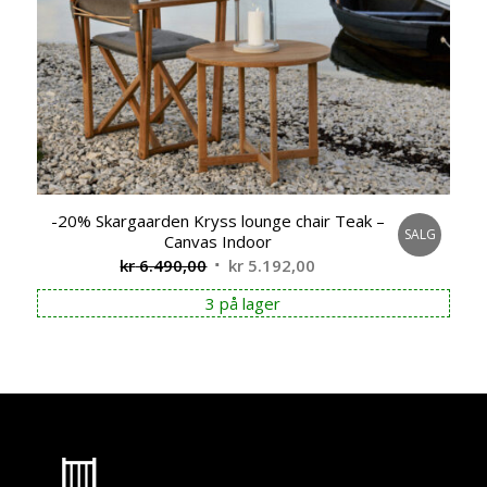
-20% Skargaarden Kryss lounge chair Teak –
SALG
Canvas Indoor
Opprinnelig
Nåværende
kr
6.490,00
kr
5.192,00
pris
pris
3 på lager
var:
er:
kr 6.490,00.
kr 5.192,00.