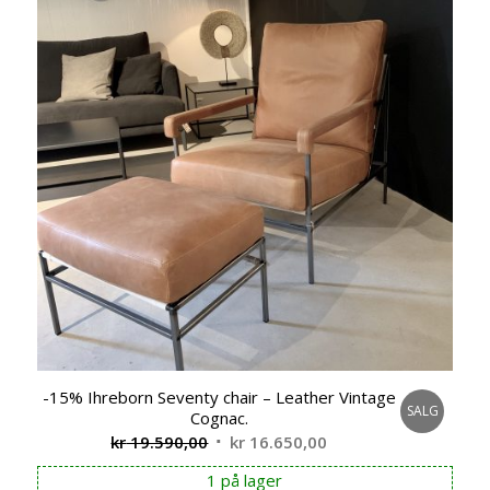
-15% Ihreborn Seventy chair – Leather Vintage
SALG
Cognac.
Opprinnelig
Nåværende
kr
19.590,00
kr
16.650,00
pris
pris
1 på lager