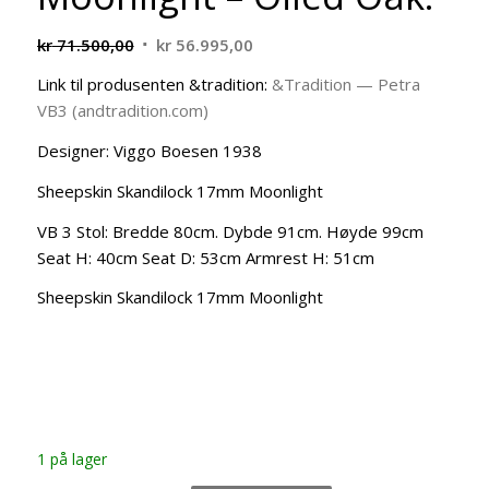
Opprinnelig
Nåværende
kr
71.500,00
kr
56.995,00
pris
pris
Link til produsenten &tradition:
&Tradition — Petra
var:
er:
VB3 (andtradition.com)
kr 71.500,00.
kr 56.995,00.
Designer: Viggo Boesen 1938
Sheepskin Skandilock 17mm Moonlight
VB 3 Stol: Bredde 80cm. Dybde 91cm. Høyde 99cm
Seat H: 40cm Seat D: 53cm Armrest H: 51cm
Sheepskin Skandilock 17mm Moonlight
1 på lager