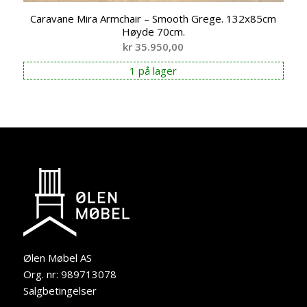
Caravane Mira Armchair – Smooth Grege. 132x85cm
Høyde 70cm.
kr
35.950,00
1 på lager
Ølen Møbel AS
Org. nr: 989713078
Salgbetingelser