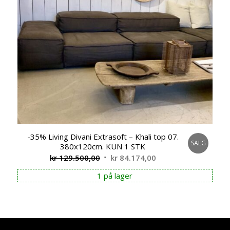
-35% Living Divani Extrasoft – Khali top 07.
SALG
380x120cm. KUN 1 STK
Opprinnelig
Nåværende
kr
129.500,00
kr
84.174,00
pris
pris
1 på lager
var:
er:
kr 129.500,00.
kr 84.174,00.