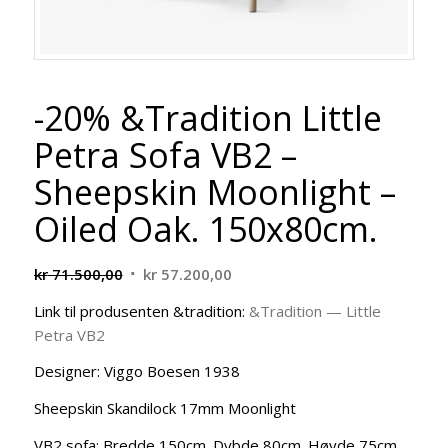
-20% &Tradition Little
Petra Sofa VB2 –
Sheepskin Moonlight –
Oiled Oak. 150x80cm.
Opprinnelig
Nåværende
kr
71.500,00
kr
57.200,00
pris
pris
Link til produsenten &tradition:
&Tradition — Little
var:
er:
Petra VB2
kr 71.500,00.
kr 57.200,00.
Designer: Viggo Boesen 1938
Sheepskin Skandilock 17mm Moonlight
VB2 sofa: Bredde 150cm. Dybde 80cm. Høyde 75cm