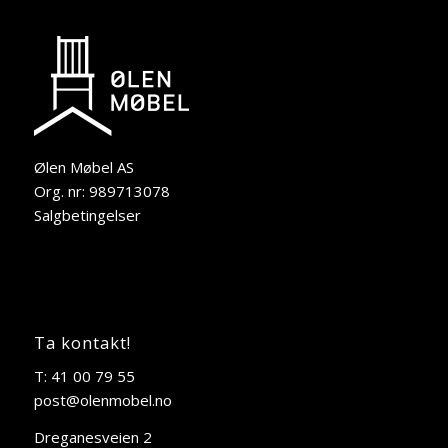
Ølen Møbel AS
Org. nr: 989713078
Salgbetingelser
Ta kontakt!
T: 41 00 79 55
post@olenmobel.no
Dreganesveien 2