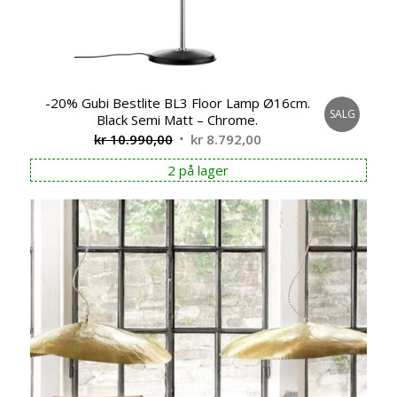
-20% Gubi Bestlite BL3 Floor Lamp Ø16cm.
SALG
Black Semi Matt – Chrome.
Opprinnelig
Nåværende
kr
10.990,00
kr
8.792,00
pris
pris
2 på lager
var:
er:
kr 10.990,00.
kr 8.792,00.