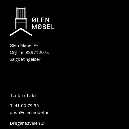
Ølen Møbel AS
Org. nr: 989713078
Salgbetingelser
Ta kontakt!
T: 41 00 79 55
post@olenmobel.no
Dreganesveien 2