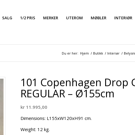
SALG
1/2 PRIS
MERKER
UTEROM
MØBLER
INTERIØR
Du er her:
Hjem
/
Butikk
/
Interiør
/
Belysn
101 Copenhagen Drop Ca
REGULAR – Ø155cm
kr
11.995,00
Dimensions: L155xW120xH91 cm.
Weight: 12 kg.