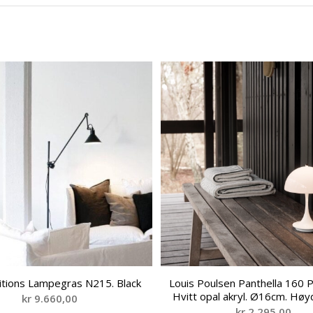
tions Lampegras N215. Black
Louis Poulsen Panthella 160 P
Hvitt opal akryl. Ø16cm. Hø
kr
9.660,00
kr
2.295,00