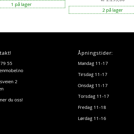
1 på lager
2 på lager
takt!
Åpningstider:
 79 55
Mandag 11-17
enmobel.no
Tirsdag 11-17
sveien 2
Onsdag 11-17
en
Torsdag 11-17
nner du oss!
Fredag 11-18
Lørdag 11-16