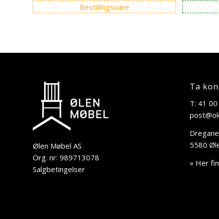
Bestillingsvare
Ta kon
T: 41 00
post@ol
Dregane
5580 Øl
Ølen Møbel AS
Org. nr: 989713078
» Her fi
Salgbetingelser