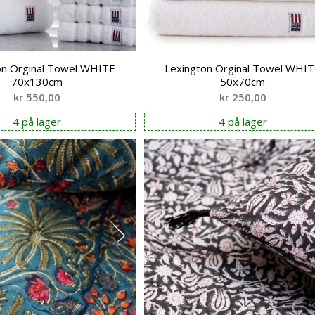
on Orginal Towel WHITE
Lexington Orginal Towel WHI
70x130cm
50x70cm
kr
550,00
kr
250,00
4 på lager
4 på lager