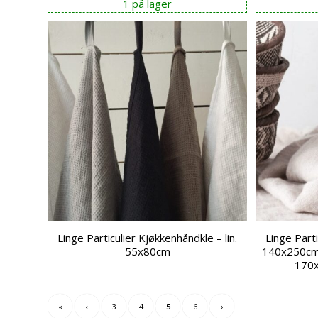
1 på lager
Linge Particulier Kjøkkenhåndkle – lin.
Linge Part
55x80cm
140x250cm
170
«
‹
3
4
5
6
›