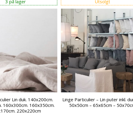
3 på lager
Utsolgt
iculier Lin duk. 140x200cm.
Linge Particulier – Lin puter inkl. dun
. 160x300cm. 160x350cm.
50x50cm – 65x65cm – 50x70
x170cm. 220x220cm