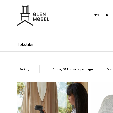
NYHETER
Tekstiler
Sort by
Display
Click
32 Products per page
Disp
to
order
products
descending