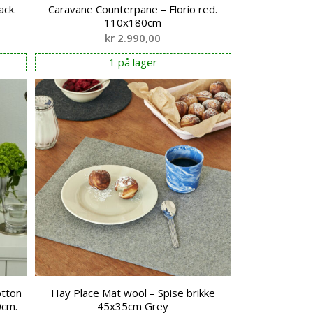
ack.
Caravane Counterpane – Florio red.
110x180cm
kr
2.990,00
1 på lager
otton
Hay Place Mat wool – Spise brikke
0cm.
45x35cm Grey