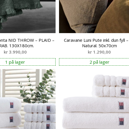
monta NID THROW – PLAID –
Caravane Luni Pute inkl. dun fyll –
RAB. 130X180cm.
Natural. 50x70cm
kr
3.990,00
kr
1.290,00
1 på lager
2 på lager