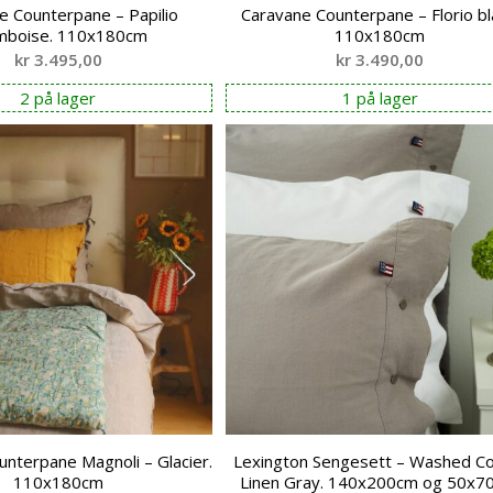
e Counterpane – Papilio
Caravane Counterpane – Florio bl
mboise. 110x180cm
110x180cm
kr
3.495,00
kr
3.490,00
2 på lager
1 på lager
nterpane Magnoli – Glacier.
Lexington Sengesett – Washed C
110x180cm
Linen Gray. 140x200cm og 50x7