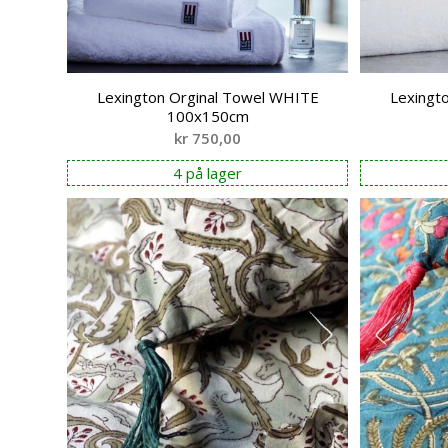
Lexington Orginal Towel WHITE
Lexingt
100x150cm
kr
750,00
4 på lager