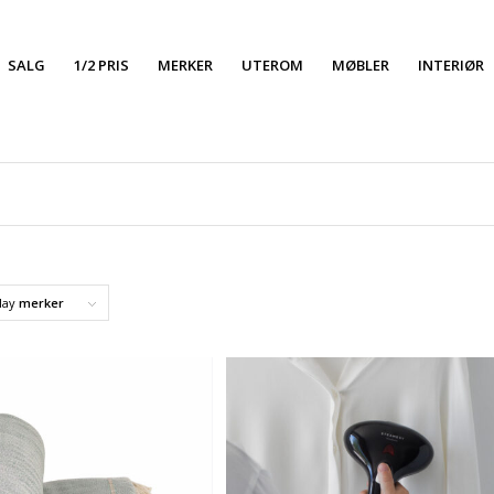
SALG
1/2 PRIS
MERKER
UTEROM
MØBLER
INTERIØR
lay
merker