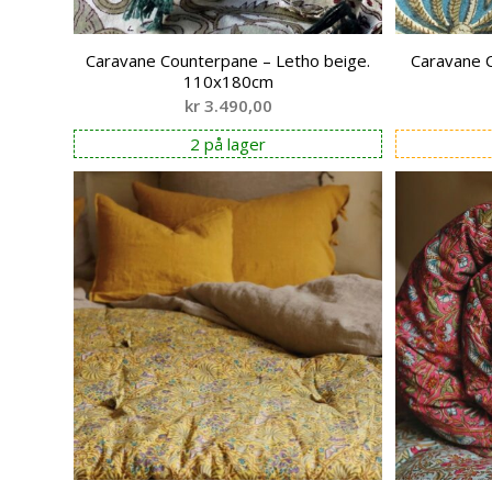
Caravane Counterpane – Letho beige.
Caravane C
110x180cm
kr
3.490,00
2 på lager