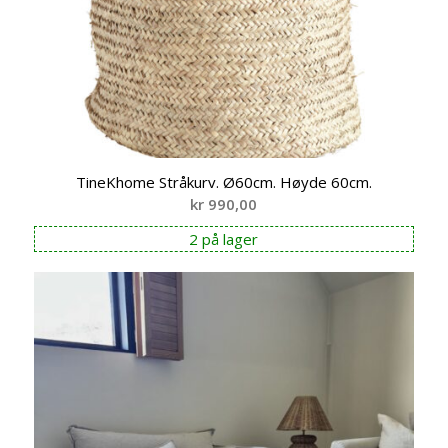
TineKhome Stråkurv. Ø60cm. Høyde 60cm.
kr
990,00
2 på lager