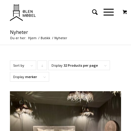
Nyheter
Du er her:
Hjem
/
Butikk
/
Nyheter
Sort by
Display
Click
32 Products per page
to
Display
merker
order
products
descending