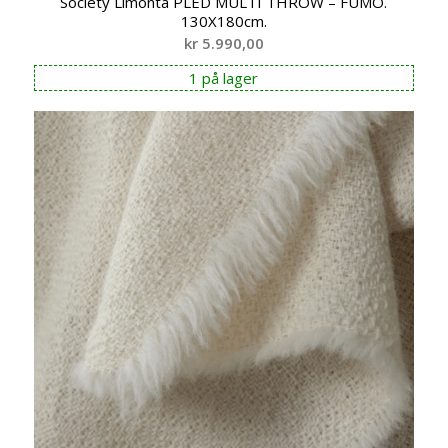
Society Limonta PLED MULTI THROW – FUMO.
130X180cm.
kr
5.990,00
1 på lager