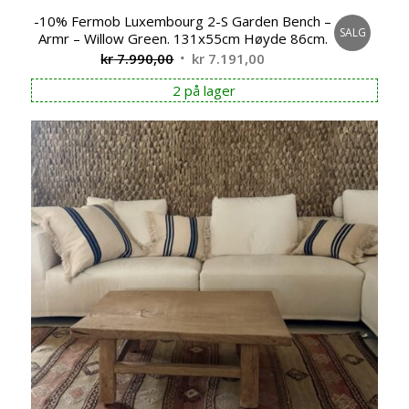
-10% Fermob Luxembourg 2-S Garden Bench –
SALG
Armr – Willow Green. 131x55cm Høyde 86cm.
Opprinnelig
Nåværende
kr
7.990,00
kr
7.191,00
pris
pris
2 på lager
var:
er:
kr 7.990,00.
kr 7.191,00.