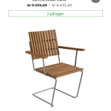
Opprinnelig
Nåværende
kr
9.595,00
kr
8.635,00
pris
pris
2 på lager
var:
er:
kr 9.595,00.
kr 8.635,00.