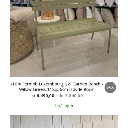
-10% Fermob Luxembourg 2-S Garden Bench –
SALG
Willow Green. 118x56cm Høyde 86cm.
Opprinnelig
Nåværende
kr
6.490,00
kr
5.840,00
pris
pris
1 på lager
var:
er:
kr 6.490,00.
kr 5.840,00.