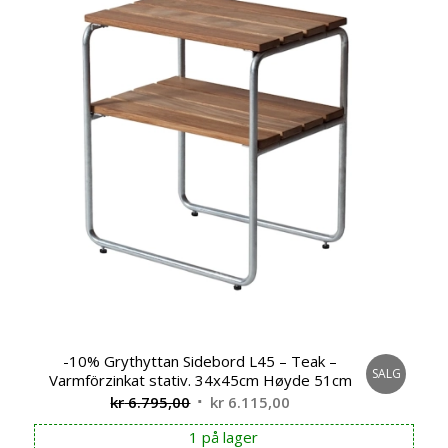
-10% Grythyttan Sidebord L45 – Teak –
SALG
Varmförzinkat stativ. 34x45cm Høyde 51cm
Opprinnelig
Nåværende
kr
6.795,00
kr
6.115,00
pris
pris
1 på lager