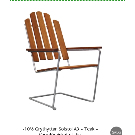
var:
er:
kr 6.795,00.
kr 6.115,00.
-10% Grythyttan Solstol A3 – Teak –
SALG
Varmförzinkat stativ.