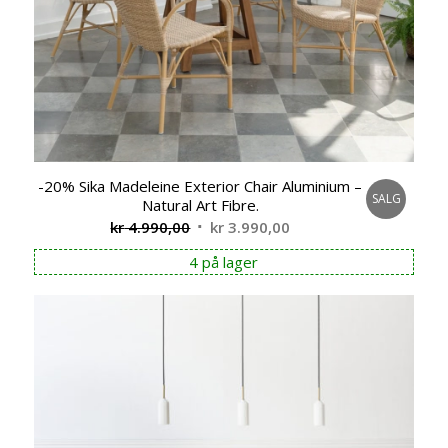
-20% Sika Madeleine Exterior Chair Aluminium –
SALG
Natural Art Fibre.
Opprinnelig
Nåværende
kr
4.990,00
kr
3.990,00
pris
pris
4 på lager
var:
er:
kr 4.990,00.
kr 3.990,00.