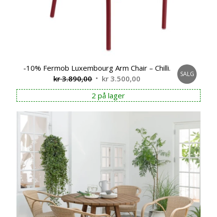
-10% Fermob Luxembourg Arm Chair – Chilli.
SALG
Opprinnelig
Nåværende
kr
3.890,00
kr
3.500,00
pris
pris
2 på lager
var:
er:
kr 3.890,00.
kr 3.500,00.