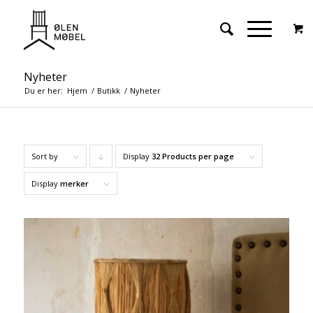
Nyheter
Du er her:
Hjem
/
Butikk
/
Nyheter
Sort by
Display
Click
32 Products per page
to
Display
merker
order
products
descending