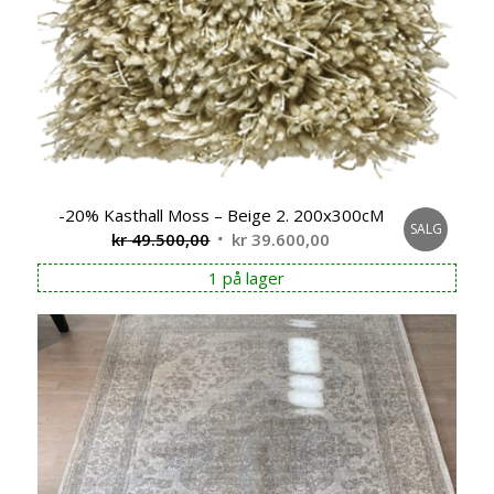
-20% Kasthall Moss – Beige 2. 200x300cM
SALG
Opprinnelig
Nåværende
kr
49.500,00
kr
39.600,00
pris
pris
1 på lager
var:
er:
kr 49.500,00.
kr 39.600,00.