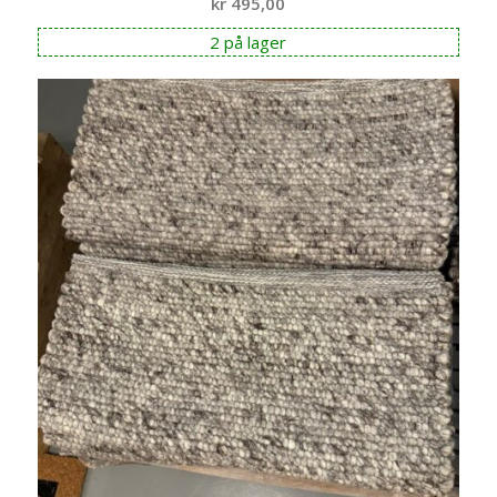
kr
495,00
2 på lager