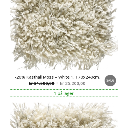
-20% Kasthall Moss – White 1. 170x240cm.
SALG
Opprinnelig
Nåværende
kr
31.500,00
kr
25.200,00
pris
pris
1 på lager
var:
er:
kr 31.500,00.
kr 25.200,00.