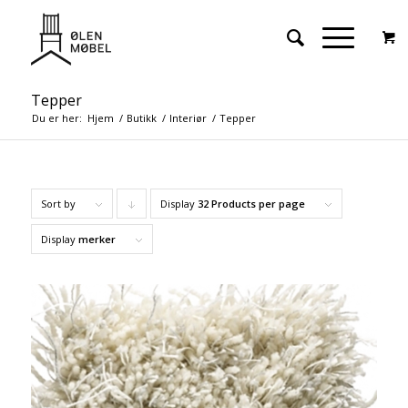
Tepper
Du er her:
Hjem
/
Butikk
/
Interiør
/
Tepper
Sort by
Display
Click
32 Products per page
to
Display
merker
order
products
descending