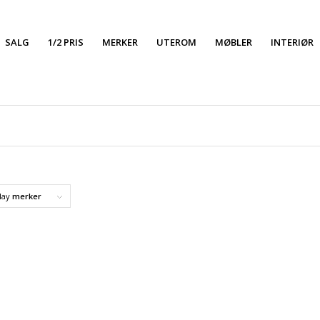
SALG
1/2 PRIS
MERKER
UTEROM
MØBLER
INTERIØR
lay
merker