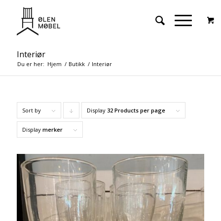
Interiør
Du er her:
Hjem
/
Butikk
/
Interiør
Sort by
Display
Click
32 Products per page
to
Display
merker
order
products
descending